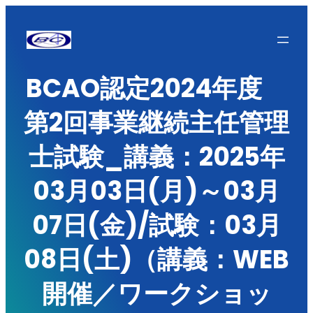
内
容
を
BCAO認定2024年度
ス
キ
第2回事業継続主任管理
ッ
プ
士試験_講義：2025年
03月03日(月)～03月
07日(金)/試験：03月
08日(土)（講義：WEB
開催／ワークショッ