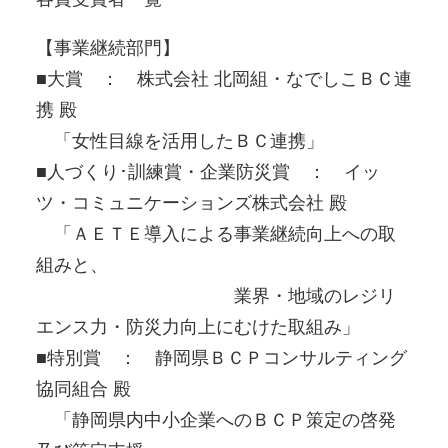
【事業継続部門】
■大賞 ： 株式会社 北岡組・なでしこＢＣ連
携 殿
「女性目線を活用したＢＣ連携」
■人づくり･訓練賞・企業防災賞 ： イッ
ツ・コミュニケーションズ株式会社 殿
「ＡＥＴＥ導入による事業継続向上への取
組みと、
業界・地域のレジリ
エンス力・防災力向上にむけた取組み」
■特別賞 ： 静岡県ＢＣＰコンサルティング
協同組合 殿
「静岡県内中小企業へのＢＣＰ策定の啓発