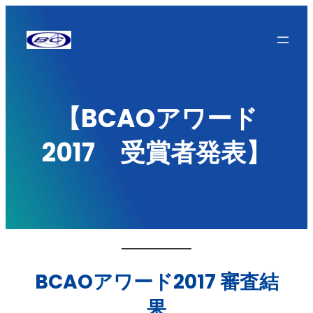
内
容
を
ス
キ
【BCAOアワード
ッ
2017 受賞者発表】
プ
BCAOアワード2017 審査結
果