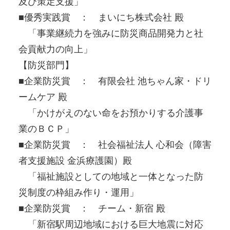
及び策定支援」
■優秀実践賞 ： まいにち株式会社 殿
「事業継続力を強みに防災商品開発力と社
会貢献力の向上」
【防災部門】
■企業防災賞 ： 有限会社 池ちゃん家・ドリ
ームケア 殿
「かけがえのない命をお預かりする介護事
業のＢＣＰ」
■企業防災賞 ： 社会福祉法人 心和会（障害
者支援施設 金浜療護園）殿
「福祉施設としての地域と一体となった防
災制度の枠組み作り・運用」
■企業防災賞 ： チーム・新宿 殿
「新宿駅周辺地域における巨大地震に対応