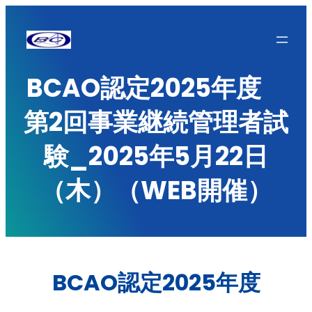
内
容
を
BCAO認定2025年度
ス
キ
第2回事業継続管理者試
ッ
プ
験_2025年5月22日
（木）（WEB開催）
BCAO認定2025年度